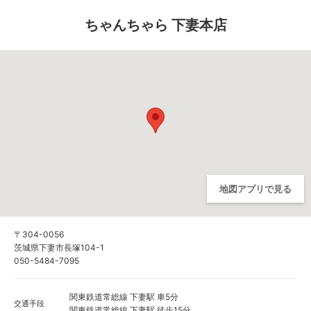
ちゃんちゃら 下妻本店
地図アプリで見る
〒304-0056
茨城県下妻市長塚104-1
050-5484-7095
関東鉄道常総線 下妻駅 車5分
交通手段
関東鉄道常総線 下妻駅 徒歩15分